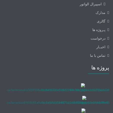
اسپیرال الواتور
مدارک
گالری
پـروژه ها
درخواست
اخبــار
تماس با ما
پروژه ها