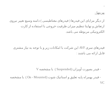
مزیتها :
از ديگر مزايای اين فيدرها ( فیدرهای مغناطیسی ) دامنه وسيع تغيير نيروی
ارتعاش و نهايتا تنظيم ميزان ظرفيت خروجی با استفاده از کارت
الکترونيکی مربوطه می باشد.
فيدرهای سری AVF اين شرکت با امکانات زير و با توجه به نياز مشتری
قابل ارائه می باشند :
- فيدر بصورت آويزان (Suspended ) با مشخصه V
- فيدر بهمراه پايه تعليق و استاتيک شوت (On - Mounted ) با مشخصه
VC