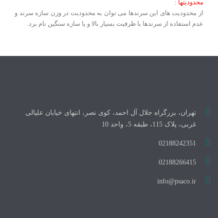
محدودیتها :
از محدودیت های این سرندها می توان به محدودیت در وزن سازه سرند و
عدم استفاده از سرندها با ظرفیت بسیار بالا و یا سازه سنگین نام برد.
تهران، بزرگراه جلال آل احمد، کوی نصر، انتهای خیابان علیالی
غربی، پلاک 115، طبقه 5، واحد 10
02188242351
02188266415
info@psaco.ir