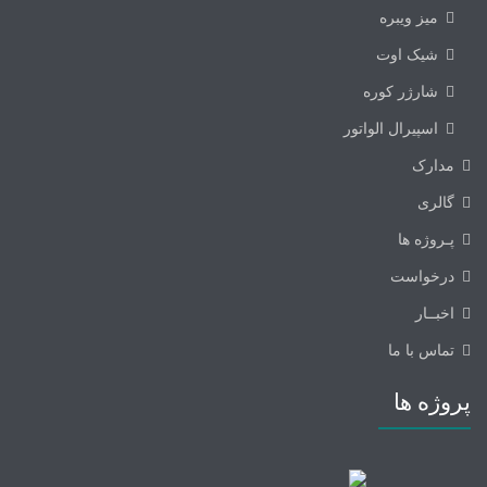
میز ویبره
شیک اوت
شارژر کوره
اسپیرال الواتور
مدارک
گالری
پـروژه ها
درخواست
اخبــار
تماس با ما
پروژه ها